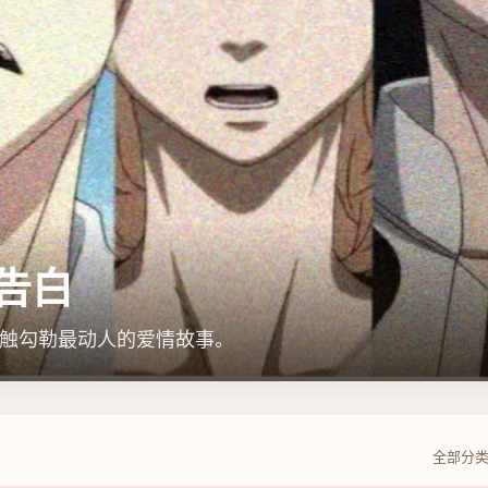
动告白
笔触勾勒最动人的爱情故事。
全部分