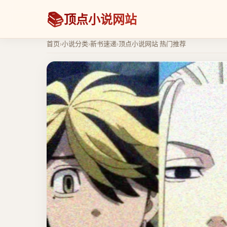
📚
顶点小说网站
首页
›
小说分类
›
新书速递
›
顶点小说网站 热门推荐