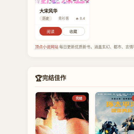
大宋风华
青衫客
🔥 8.4
历史
阅读
收藏
顶点小说网站
每日更新优质新书，涵盖玄幻、都市、言情
🏆
完结佳作
完结