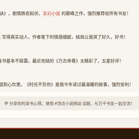
诀》，剧情跌宕起伏，
玄幻小说
的巅峰之作，强烈推荐给所有书友！
说
写得真实动人，作者笔下的情感细腻，结局让我哭了好久，好书！
看书基本不踩雷。最近完结的《万古帝尊》太精彩了，五星好评！
甜到心坎里。《时光不负你》是我今年读过最温暖的故事，强烈安利！
💬 分享你的读书心得，使用
#顶点小说网站
话题，与万千书友一起交流！