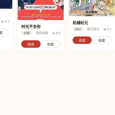
🔥 8.3
机械纪元
时光不负你
星河流光
🔥 8.2
科幻
南风知意
🔥 8.8
藏
言情
阅读
收藏
阅读
收藏