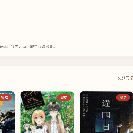
等热门分类，点击即享阅读盛宴。
更多完
完结
完结
完结