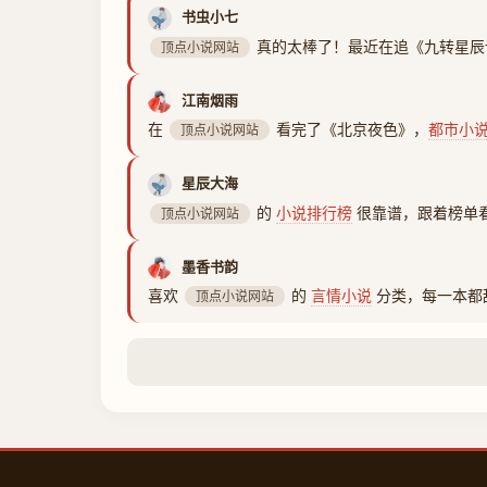
书虫小七
真的太棒了！最近在追《九转星辰
顶点小说网站
江南烟雨
在
看完了《北京夜色》，
都市小
顶点小说网站
星辰大海
的
小说排行榜
很靠谱，跟着榜单
顶点小说网站
墨香书韵
喜欢
的
言情小说
分类，每一本都
顶点小说网站