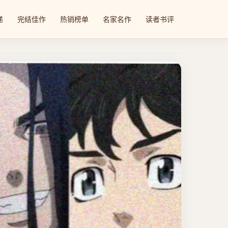
递
完结佳作
热销榜单
名家名作
读者书评