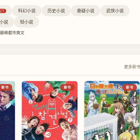
科幻小说
历史小说
悬疑小说
武侠小说
热门
小说
轻小说
巅峰
都市爽文
更多新
新书
新书
新书